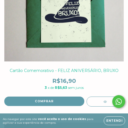
Cartão Comemorativo - FELIZ ANIVERSÁRIO, BRUXO
R$16,90
3
x de
R$5,63
sem juros
Ao navegar por este site
você aceita o uso de cookies
para
ENTENDI
agilizar a sua experiência de compra.