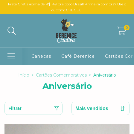
Frete Grátis acima de R$ 149 pra todo Brasil! Primeira compra? Use o
cupom: CHEGUEI
0
Canecas
Café Berenice
Cartões Co
Início
>
Cartões Comemorativos
>
Aniversário
Aniversário
Filtrar