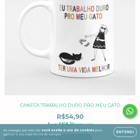
CANECA TRABALHO DURO PRO MEU GATO
R$54,90
3
x de
R$18,30
sem juros
Ao navegar por este site
você aceita o uso de cookies
para
ENTENDI
agilizar a sua experiência de compra.
COMPRAR