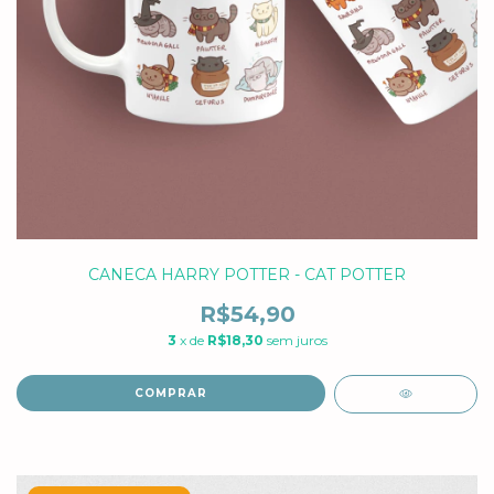
CANECA HARRY POTTER - CAT POTTER
R$54,90
3
x de
R$18,30
sem juros
COMPRAR