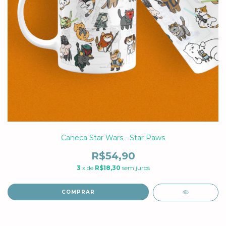
Caneca Star Wars - Star Paws
R$54,90
3
x de
R$18,30
sem juros
COMPRAR