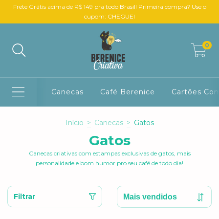
Frete Grátis acima de R$ 149 pra todo Brasil! Primeira compra? Use o
cupom: CHEGUEI
0
Canecas
Café Berenice
Cartões Co
Início
>
Canecas
>
Gatos
Gatos
Canecas criativas com estampas exclusivas de gatos, mais
personalidade e bom humor pro seu café de todo dia!
Filtrar