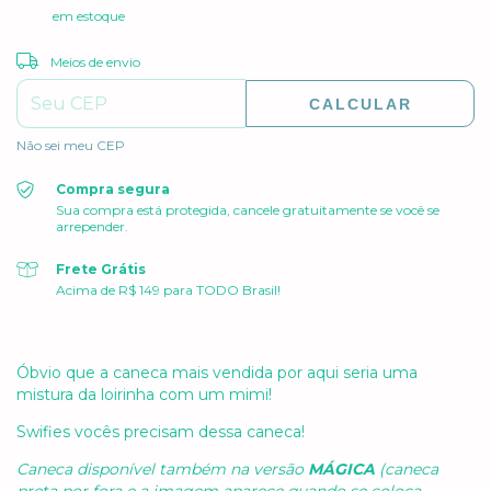
em estoque
ALTERAR CEP
Entregas para o CEP:
Meios de envio
CALCULAR
Não sei meu CEP
Compra segura
Sua compra está protegida, cancele gratuitamente se você se
arrepender.
Frete Grátis
Acima de R$ 149 para TODO Brasil!
Óbvio que a caneca mais vendida por aqui seria uma
mistura da loirinha com um mimi!
Swifies vocês precisam dessa caneca!
Caneca disponível também na versão
MÁGICA
(caneca
preta por fora e a imagem aparece quando se coloca