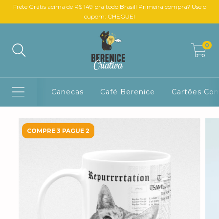
Frete Grátis acima de R$ 149 pra todo Brasil! Primeira compra? Use o
cupom: CHEGUEI
0
Canecas
Café Berenice
Cartões Co
COMPRE 3 PAGUE 2